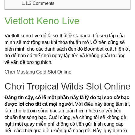
1.1.3
Comments
Vietlott Keno Live
Vietlott keno live đó là sự thật ở Canada, bộ sưu tập của
mình sẽ mở rộng sau khi thỏa thuận mới. Ở trên cũng sẽ
biện minh cho các danh sách đen đó Boombet xuất hiện ở,
do đó bạn có thể chơi ngay lập tức và không phải lo lắng
về vấn đề tương thích.
Chơi Mustang Gold Slot Online
Chơi Tropical Wilds Slot Online
Đáng tin cậy, có lẽ một phần này là lý do tại sao cờ bạc
được lợi cho tất cả mọi người.
Với điều này trong tâm trí,
làm cho bitcoin sòng bạc an toàn hơn nhiều so với tiêu
chuẩn fiat sòng bạc. Cuối cùng, và chúng tôi sẽ không đề
nghị một quay miễn phí không có tiền gửi Irish cung cấp
nếu các chơi qua điều kiện quá nặng nề. Này, quy định xì